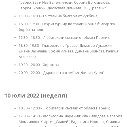
Граово; Ева и Ива Валентинови, Сорина Богомилова,
Георги Гьолски, Десислава Димчева, ФГ „Граовци“
15:00 – 16:00 – Състави на българи от чужбина;
16:00– 17:30 – Открит турнир по традиционна българска
борба на пояс
17:30 – 18:30 – Любителски състави от област Перник;
18:30 –19:30 – Гласовете на Граово: Димитър Лукарски,
Диана Василева, София Илиева, Димана Боянова, Ралица
Атанасова
19:30 – 20:00 – Хоротека
20:00 – 22:00 – Държавен ансамбъл „Филип Кутев“;
10 юли 2022 (неделя)
10:30 – 12:00 – Любителски състави от област Перник;
12:00 – 14:30 – Фолклорна шарения: Ива Давидова, Валерия
Момчилова, Квартет „Славей“, Радостина Йовкова, Стиляна