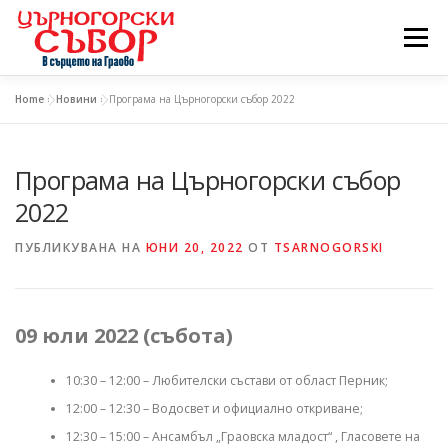
Към
съдържанието
Меню
Home
»
Новини
»
Програма на Църногорски събор 2022
НАЧАЛО
СЪБОРЪТ
НОВИНИ
Програма на Църногорски събор
ЗА КОНТАКТИ
2022
ПУБЛИКУВАНА НА
ЮНИ 20, 2022
ОТ
TSARNOGORSKI
09 юли 2022 (събота)
10:30 – 12:00 – Любителски състави от област Перник;
12:00 – 12:30 – Водосвет и официално откриване;
12:30 – 15:00 – Ансамбъл „Граовска младост“ , Гласовете на