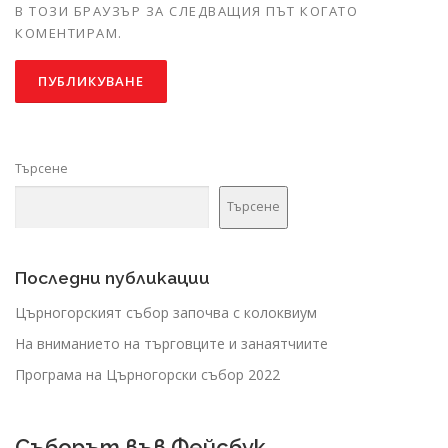
В ТОЗИ БРАУЗЪР ЗА СЛЕДВАЩИЯ ПЪТ КОГАТО
КОМЕНТИРАМ.
Търсене
Търсене
Последни публикации
Църногорският събор започва с колоквиум
На вниманието на търговците и занаятчиите
Програма на Църногорски събор 2022
Съборът във Фейсбук