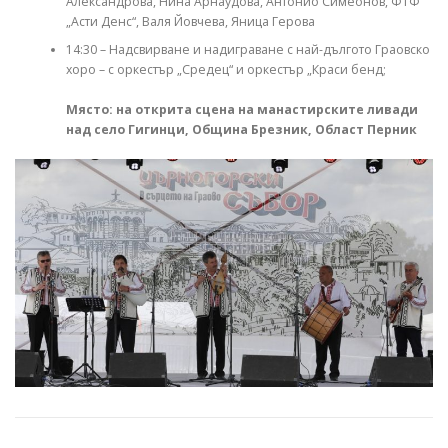
Александрова, Нина Арнаудова, Антонио Симеонов, ФТФ
„Асти Денс“, Валя Йовчева, Яница Герова
14:30 – Надсвирване и надиграване с най-дългото Граовско
хоро – с оркестър „Средец“ и оркестър „Краси бенд;
Място: на открита сцена на манастирските ливади
над село Гигинци, Община Брезник, Област Перник